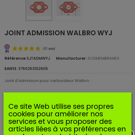
JOINT ADMISSION WALBRO WYJ
Référence
SJTADMWYJ
Manufacturer:
SOSMEMBRANES
EAN13:
3760253102605
Joint d'admission pour carburateur Walbro.
Imprimer
Ce site Web utilise ses propres
(31 avis)
cookies pour améliorer nos
1,90 €
TTC
services et vous proposer des
articles liées à vos préférences en
Ajouter au panier
Quantité