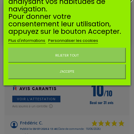
analysant vos habitudes de
navigation.
EN SAVOIR PLUS
Pour donner votre
consentement leur utilisation,
Joint d'admission pour carburateur Walbro WYJ.
appuyez sur le bouton Accepter.
Dimensions sur les photos.
Plus d'informations
Personnaliser les cookies
AVIS CLIENTS
Ne plus afficher ce message
REJETER TOUT
AVIS À PROPOS DU PRODUIT
J'ACCEPTE
10
/10
VOIR L'ATTESTATION
Basé sur 31 avis
Avis soumis à un contrôle
Frédéric C.
Publié le 03/07/2026 à 13:46
(Date de commande : 18/06/2026)