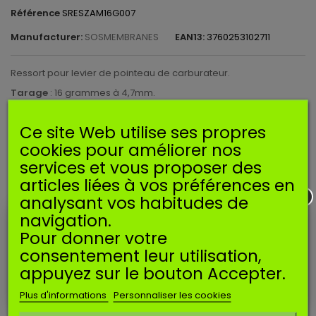
Référence
SRESZAM16G007
Manufacturer:
SOSMEMBRANES
EAN13:
3760253102711
Ressort pour levier de pointeau de carburateur.
Tarage
: 16 grammes à 4,7mm.
Prix dégressif suivant quantité (à partir de 5).
Ce site Web utilise ses propres
cookies pour améliorer nos
% de Remise ou
Total remise ou
Quantité
Prix unitaire
Prix total remisé
services et vous proposer des
remisé TTC
TTC
articles liées à vos préférences en
5
10%
1,45 €
analysant vos habitudes de
navigation.
10
15%
4,35 €
Pour donner votre
consentement leur utilisation,
Disponible
appuyez sur le bouton Accepter.
Imprimer
Plus d'informations
Personnaliser les cookies
Ne plus afficher ce message