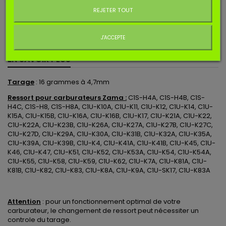
2,90 €
TTC
REJETER TOUT
Ajouter au panier
Quantité
J'ACCEPTE
EN SAVOIR PLUS
Tarage
: 16 grammes à 4,7mm
Ressort pour carburateurs Zama :
C1S-H4A, C1S-H4B, C1S-
H4C, C1S-H8, C1S-H8A, C1U-K10A, C1U-K11, C1U-K12, C1U-K14, C1U-
K15A, C1U-K15B, C1U-K16A, C1U-K16B, C1U-K17, C1U-K21A, C1U-K22,
C1U-K22A, C1U-K23B, C1U-K26A, C1U-K27A, C1U-K27B, C1U-K27C,
C1U-K27D, C1U-K29A, C1U-K30A, C1U-K31B, C1U-K32A, C1U-K35A,
C1U-K39A, C1U-K39B, C1U-K4, C1U-K41A, C1U-K41B, C1U-K45, C1U-
K46, C1U-K47, C1U-K51, C1U-K52, C1U-K53A, C1U-K54, C1U-K54A,
C1U-K55, C1U-K58, C1U-K59, C1U-K62, C1U-K7A, C1U-K81A, C1U-
K81B, C1U-K82, C1U-K83, C1U-K8A, C1U-K9A, C1U-SK17, C1U-K83A
Attention
: pour un fonctionnement optimal de votre
carburateur, le changement de ressort peut nécessiter un
controle du tarage.