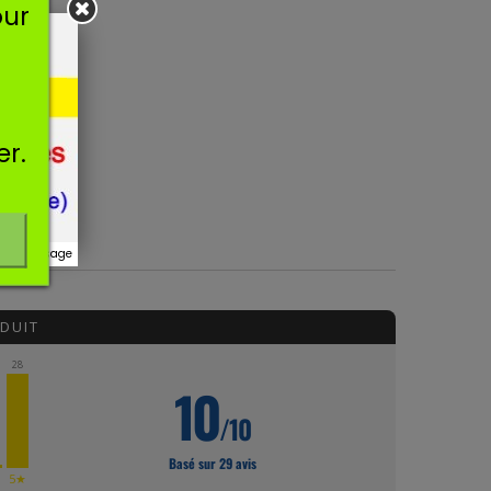
our
er.
r ce message
DUIT
28
10
/10
Basé sur 29 avis
★
5★