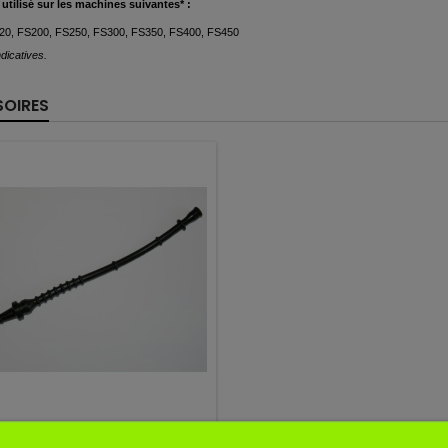
utilisé
sur les machines suivantes* :
20, FS200, FS250, FS300, FS350, FS400, FS450
dicatives.
OIRES
Référence
STUYSTL4128