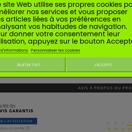
 site Web utilise ses propres cookies p
ufacturer:
SOSMEMBRANES
éliorer nos services et vous proposer
 ESSENCE POUR STIHL FS120,
00, FS250, FS300, FS350,
s articles liées à vos préférences en
FS400, FS450, FS480
alysant vos habitudes de navigation.
au essence compatible pour
ur donner votre consentement leur
s STIHL. Pour Stihl FS120, FS200,
0, FS300, FS350, FS400, FS450,
ilisation, appuyez sur le bouton Accept
2,39 €
 4128-358-0800, 41283580800
 d'informations
Personnaliser les cookies
Ajouter au panier
REJETER TOUT
J'ACCEPTE
Ne plus affiche
IENTS
AVIS À PROPOS DU PRO
IR L'ATTESTATION
1
0
0
0
umis à un contrôle
1★
2★
3★
4