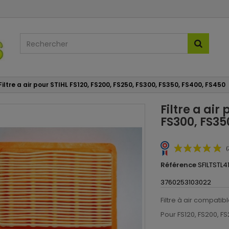
Filtre a air pour STIHL FS120, FS200, FS250, FS300, FS350, FS400, FS450
Filtre a air
FS300, FS35
Référence
SFILTSTL4
3760253103022
Filtre à air compati
Pour
FS120, FS200, F