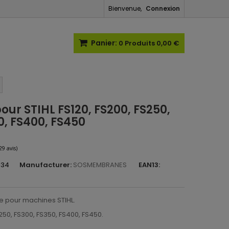
Bienvenue,
Connexion
Panier:
0
Produits
0,00 €
 pour STIHL FS120, FS200, FS250,
0, FS400, FS450
134
Manufacturer:
SOSMEMBRANES
EAN13:
(29 avis)
ble pour machines STIHL.
S250, FS300, FS350, FS400, FS450.