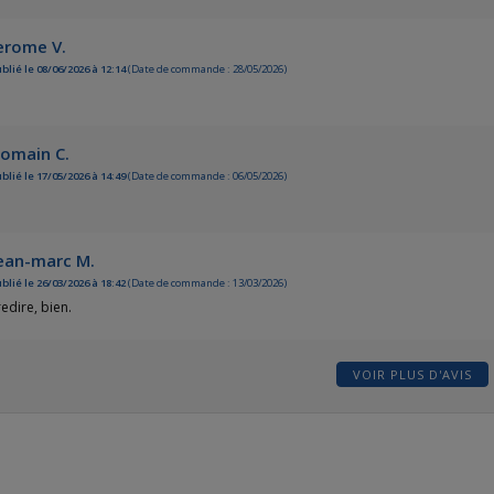
erome V.
blié le 08/06/2026 à 12:14
(Date de commande : 28/05/2026)
omain C.
blié le 17/05/2026 à 14:49
(Date de commande : 06/05/2026)
ean-marc M.
blié le 26/03/2026 à 18:42
(Date de commande : 13/03/2026)
redire, bien.
VOIR PLUS D'AVIS