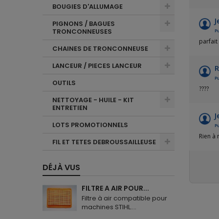
BOUGIES D'ALLUMAGE
J
PIGNONS / BAGUES
TRONCONNEUSES
Pu
parfait
CHAINES DE TRONCONNEUSE
LANCEUR / PIECES LANCEUR
R
Pu
OUTILS
????
NETTOYAGE - HUILE - KIT
ENTRETIEN
J
LOTS PROMOTIONNELS
Pu
Rien à 
FIL ET TETES DEBROUSSAILLEUSE
DÉJÀ VUS
FILTRE A AIR POUR...
Filtre à air compatible pour
machines STIHL....