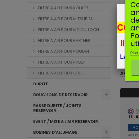
Ce
Man
FILTRE A AIR POUR KOHLER
am
TUYAU
FS2
de
FILTRE A AIR POUR MITSUBISHI
an
Tuy
FILTRE A AIR POUR MC CULLOCH
Po
machine
FS25
FILTRE A AIR POUR PARTNER
ut
FS480
FILTRE A AIR POUR POULAN
Plus
FILTRE A AIR POUR RYOBI
AVIS CL
FILTRE A AIR POUR STIHL
DURITE
BOUCHONS DE RESERVOIR
PASSE DURITE / JOINTS
RESERVOIR
EVENT / MISE A L'AIR RESERVOIR
VO
BOBINES D'ALLUMAGE
Avis so