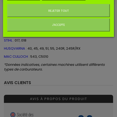
Ne plus afficher ce message
Correspond aux références STIHL 11300071061, 1130-007-1061,
REJETER TOUT
HUSQVARNA 503482101.
J'ACCEPTE
Ces
carburateurs
Zama
sont utilisés
sur les machines
suivantes* :
STIHL
: 017, 018
HUSQVARNA
: 40, 45, 49, 51, 55, 240R, 245R/RX
MAC CULLOCH
: 543, C5010
*Données indicatives, certaines machines utilisent différents
types de carburateurs.
AVIS CLIENTS
AVIS À PROPOS DU PRODUIT