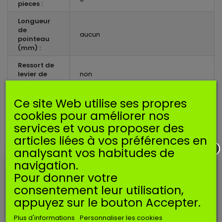
pieces :
Longueur
de
aucun
pointeau
(mm) :
Ressort de
levier de
non
pointeau :
Ce site Web utilise ses propres
Axe de
levier de
non
cookies pour améliorer nos
pointeau :
services et vous proposer des
articles liées à vos préférences en
EN SAVOIR PLUS
analysant vos habitudes de
navigation.
Kit membranes pour carburateur ZAMA.
Pour donner votre
Convient pour carburateur de type C1Q
: C1Q-EL1, C1Q-EL5,
consentement leur utilisation,
C1Q-EL6,
appuyez sur le bouton Accepter.
C1Q-EL7, C1Q-EL10, C1Q-M43, C1Q-M44, C1Q-S43, C1Q-S57, C1Q-
Plus d'informations
Personnaliser les cookies
S137, C1Q-S152