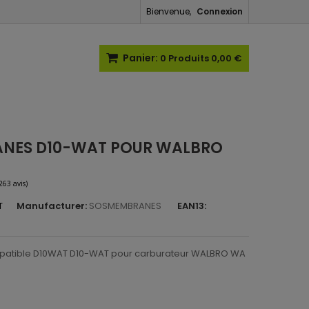
Bienvenue,
Connexion
Panier:
0
Produits
0,00 €
ANES D10-WAT POUR WALBRO
T
Manufacturer:
SOSMEMBRANES
EAN13:
(263 avis)
atible D10WAT D10-WAT pour carburateur WALBRO WA