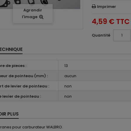
Imprimer
Agrandir
l'image
4,59 €
TTC
Quantité
TECHNIQUE
e de pieces :
13
eur de pointeau (mm) :
aucun
rt de levier de pointeau :
non
 levier de pointeau :
non
OIR PLUS
ranes pour carburateur WALBRO.