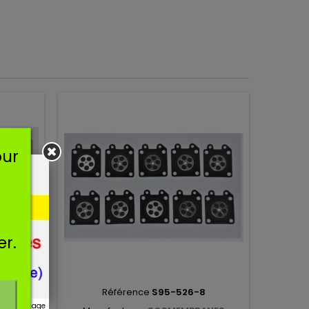
our
er.
Référence
S95-526-8
r ce message