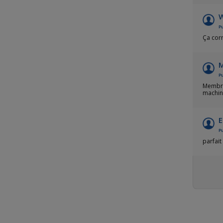
W
Pu
Ça corr
M
Pu
Membran
machine
E
Pu
parfait