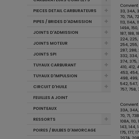
Convient
PIECES DETAIL CARBURATEURS
33, 34A, 3
70, 71A, 72
PIPES / BRIDES D'ADMISSION
113, 114A, 
149A, 150, 
JOINTS D'ADMISSION
187, 188, 1
224, 225,
JOINTS MOTEUR
254, 255, 
287, 288, 
JOINTS SPI
332, 334, 
374, 375, 
TUYAUX CARBURANT
410, 412, 
453, 454,
TUYAUX D'IMPULSION
498, 499, 
542, 547, 
CIRCUIT D'HUILE
757, 758, 
FEUILLES A JOINT
Convient
POINTEAUX
33A, 34A, 
70, 71, 73
RESSORTS
108A, 110, 
143, 144, 1
POIRES / BULBES D'AMORCAGE
175, 177, 1
207A, 208,