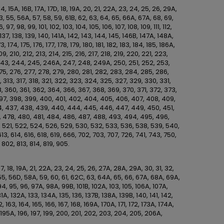
, 14, 15A, 16B, 17A, 17D, 18, 19A, 20, 21, 22A, 23, 24, 25, 26, 29A,
 55, 56A, 57, 58, 59, 61B, 62, 63, 64, 65, 66A, 67A, 68, 69,
7, 98, 99, 101, 102, 103, 104, 105, 106, 107, 108, 109, 111, 112,
4, 137, 138, 139, 140, 141A, 142, 143, 144, 145, 146B, 147A, 148A,
3, 174, 175, 176, 177, 178, 179, 180, 181, 182, 183, 184, 185, 186A,
, 210, 212, 213, 214, 215, 216, 217, 218, 219, 220, 221, 223,
243, 244, 245, 246A, 247, 248, 249A, 250, 251, 252, 253,
75, 276, 277, 278, 279, 280, 281, 282, 283, 284, 285, 286,
 313, 317, 318, 321, 322, 323, 324, 325, 327, 329, 330, 331,
 360, 361, 362, 364, 366, 367, 368, 369, 370, 371, 372, 373,
397, 398, 399, 400, 401, 402, 404, 405, 406, 407, 408, 409,
434, 437, 438, 439, 440, 444, 445, 446, 447, 449, 450, 451,
, 478, 480, 481, 484, 486, 487, 488, 493, 494, 495, 496,
0, 521, 522, 524, 526, 529, 530, 532, 533, 536, 538, 539, 540,
3, 614, 616, 618, 619, 666, 702, 703, 707, 726, 741, 743, 750,
 802, 813, 814, 819, 905.
17, 18, 19A, 21, 22A, 23, 24, 25, 26, 27A, 28A, 29A, 30, 31, 32,
55, 56D, 58A, 59, 60, 61, 62C, 63, 64A, 65, 66, 67A, 68A, 69A,
 94, 95, 96, 97A, 98A, 99B, 101B, 102A, 103, 105, 106A, 107A,
 131A, 132A, 133, 134A, 135, 136, 137B, 138A, 139B, 140, 141, 142,
2, 163, 164, 165, 166, 167, 168, 169A, 170A, 171, 172, 173A, 174A,
194, 195A, 196, 197, 199, 200, 201, 202, 203, 204, 205, 206A,