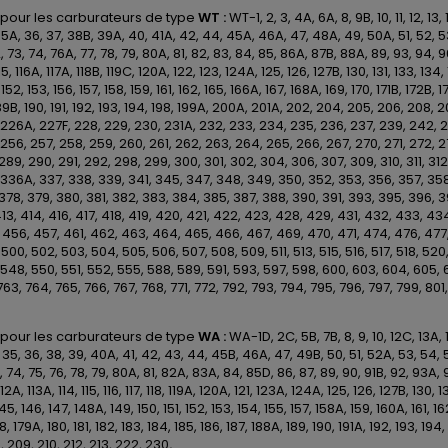
 pour les carburateurs de type
WT :
WT-1, 2, 3, 4A, 6A, 8, 9B, 10, 11, 12, 13
5A, 36, 37, 38B, 39A, 40, 41A, 42, 44, 45A, 46A, 47, 48A, 49, 50A, 51, 52, 53,
, 73, 74, 76A, 77, 78, 79, 80A, 81, 82, 83, 84, 85, 86A, 87B, 88A, 89, 93, 94, 96, 9
115, 116A, 117A, 118B, 119C, 120A, 122, 123, 124A, 125, 126, 127B, 130, 131, 133, 13
152, 153, 156, 157, 158, 159, 161, 162, 165, 166A, 167, 168A, 169, 170, 171B, 172B, 17
89B, 190, 191, 192, 193, 194, 198, 199A, 200A, 201A, 202, 204, 205, 206, 208, 209
 226A, 227F, 228, 229, 230, 231A, 232, 233, 234, 235, 236, 237, 239, 242, 
256, 257, 258, 259, 260, 261, 262, 263, 264, 265, 266, 267, 270, 271, 272, 2
289, 290, 291, 292, 298, 299, 300, 301, 302, 304, 306, 307, 309, 310, 311, 312,
336A, 337, 338, 339, 341, 345, 347, 348, 349, 350, 352, 353, 356, 357, 358,
378, 379, 380, 381, 382, 383, 384, 385, 387, 388, 390, 391, 393, 395, 396, 
413, 414, 416, 417, 418, 419, 420, 421, 422, 423, 428, 429, 431, 432, 433, 
 456, 457, 461, 462, 463, 464, 465, 466, 467, 469, 470, 471, 474, 476, 477
500, 502, 503, 504, 505, 506, 507, 508, 509, 511, 513, 515, 516, 517, 518, 52
548, 550, 551, 552, 555, 588, 589, 591, 593, 597, 598, 600, 603, 604, 605, 61
763, 764, 765, 766, 767, 768, 771, 772, 792, 793, 794, 795, 796, 797, 799, 801,
 pour les carburateurs de type
WA :
WA-1D, 2C, 5B, 7B, 8, 9, 10, 12C, 13A, 
35, 36, 38, 39, 40A, 41, 42, 43, 44, 45B, 46A, 47, 49B, 50, 51, 52A, 53, 54, 
B, 74, 75, 76, 78, 79, 80A, 81, 82A, 83A, 84, 85D, 86, 87, 89, 90, 91B, 92, 93A,
112A, 113A, 114, 115, 116, 117, 118, 119A, 120A, 121, 123A, 124A, 125, 126, 127B, 130,
45, 146, 147, 148A, 149, 150, 151, 152, 153, 154, 155, 157, 158A, 159, 160A, 161, 16
78, 179A, 180, 181, 182, 183, 184, 185, 186, 187, 188A, 189, 190, 191A, 192, 193, 
 209, 210, 212, 213, 222, 230
.