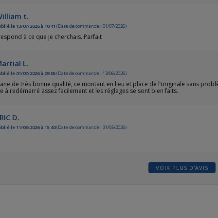
illiam t.
blié le 13/07/2026 à 10:41
(Date de commande : 01/07/2026)
espond à ce que je cherchais. Parfait
artial L.
blié le 01/07/2026 à 09:05
(Date de commande : 13/06/2026)
e de très bonne qualité, ce montant en lieu et place de l’originale sans probl
 à redémarré assez facilement et les réglages se sont bien faits.
RIC D.
blié le 11/06/2026 à 15:40
(Date de commande : 31/05/2026)
VOIR PLUS D'AVIS