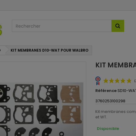
O
KIT MEMBRANES D10-WAT POUR WALBRO
KIT MEMBR
Référence
SD10-WA
3760253100298
Kit membranes comp
et WT.
Disponible