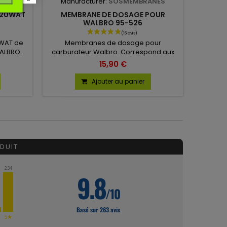
ANES
Manufacturer:
SOSMEMBRANES
K20WAT
MEMBRANE DE DOSAGE POUR
WALBRO 95-526
WAT de
Membranes de dosage pour
WALBRO.
carburateur Walbro. Correspond aux
références 95526, 95-526, 95-526-8.
15,90 €
Vendu en lot de 10.
Ajouter au panier
DUIT
234
9.8
/10
Basé sur 263 avis
★
5★