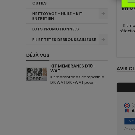
Man
OUTILS
KIT 
NETTOYAGE - HUILE - KIT
ENTRETIEN
Kit m
LOTS PROMOTIONNELS
réfecti
FIL ET TETES DEBROUSSAILLEUSE
DÉJÀ VUS
KIT MEMBRANES D10-
AVIS CL
WAT...
Kit membranes compatible
D10WAT D10-WAT pour...
VO
Avis so