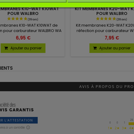
ufacturer:
SOSMEMBRANES
Manufacturer:
SOSMEMBR
MEMBRANES K10-WAT K10WAT
KIT MEMBRANES K20-WAT 
POUR WALBRO
POUR WALBRO
embranes K10-WAT K10WAT de
Kit membranes K20-WAT K20
on pour carburateur WALBRO WA
réfection pour carburateur 
ou WT.
6,95 €
7,95 €
Ajouter au panier
Ajouter au panier
IENTS
AVIS À PROPOS DU PRO
28
IR L'ATTESTATION
0
0
1
umis à un contrôle
1★
2★
3★
4