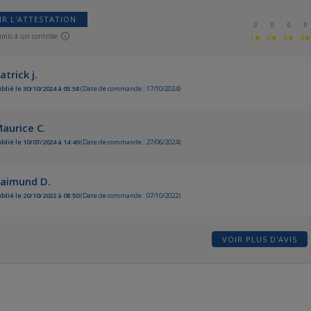
IR L'ATTESTATION
0
0
0
0
umis à un contrôle
1★
2★
3★
4
atrick j.
blié le 30/10/2024 à 05:58
(Date de commande : 17/10/2024)
aurice C.
blié le 10/07/2024 à 14:49
(Date de commande : 27/06/2024)
aimund D.
blié le 20/10/2022 à 08:50
(Date de commande : 07/10/2022)
VOIR PLUS D'AVIS