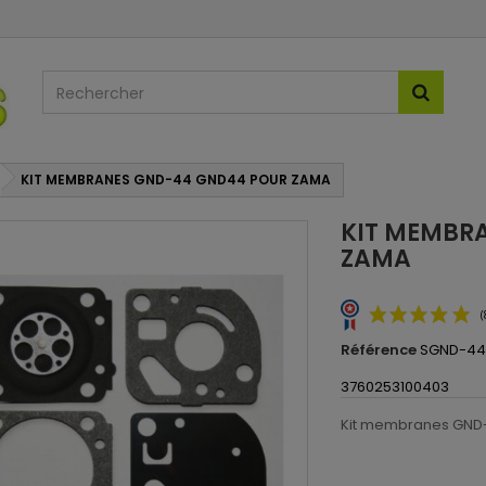
KIT MEMBRANES GND-44 GND44 POUR ZAMA
KIT MEMBR
ZAMA
Référence
SGND-4
3760253100403
Kit membranes GND-