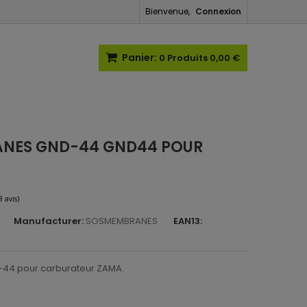
Bienvenue,
Connexion
Panier:
0
Produits
0,00 €
ANES GND-44 GND44 POUR
4
Manufacturer:
SOSMEMBRANES
EAN13:
(8 avis)
44 pour carburateur ZAMA.