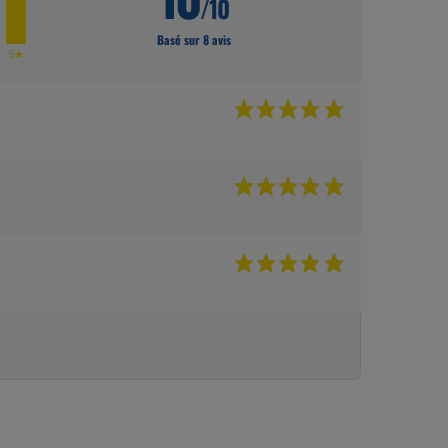
/10
Basé sur 8 avis
★
5★