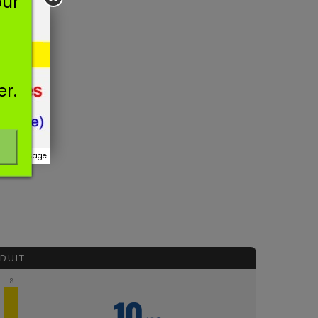
our
er.
r ce message
DUIT
8
10