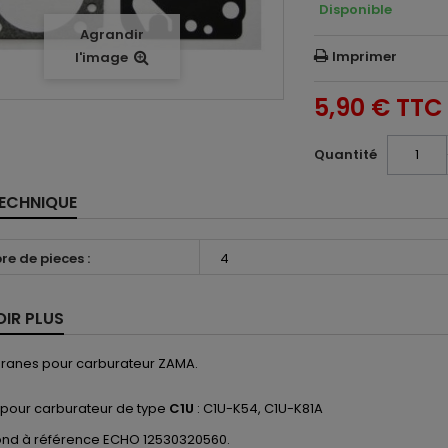
Disponible
Agrandir
Imprimer
l'image
5,90 €
TTC
Quantité
TECHNIQUE
e de pieces :
4
OIR PLUS
ranes pour carburateur ZAMA.
 pour carburateur de type
C1U
: C1U-K54, C1U-K81A
nd à référence ECHO 12530320560.