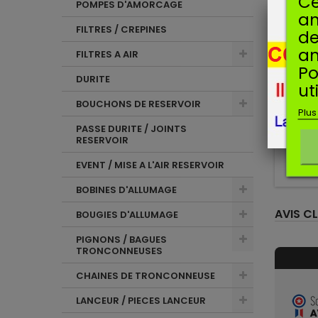
Ce
POMPES D'AMORCAGE
am
FILTRES / CREPINES
de
an
Man
FILTRES A AIR
Po
KIT M
DURITE
ut
BOUCHONS DE RESERVOIR
Plus
Kit mem
PASSE DURITE / JOINTS
RESERVOIR
EVENT / MISE A L'AIR RESERVOIR
BOBINES D'ALLUMAGE
AVIS CL
BOUGIES D'ALLUMAGE
PIGNONS / BAGUES
TRONCONNEUSES
CHAINES DE TRONCONNEUSE
LANCEUR / PIECES LANCEUR