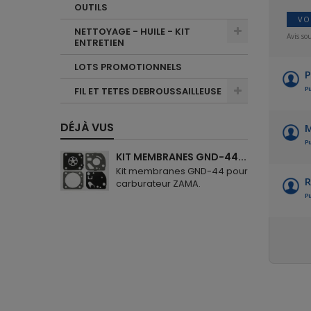
OUTILS
VO
NETTOYAGE - HUILE - KIT
Avis so
ENTRETIEN
LOTS PROMOTIONNELS
P
Pu
FIL ET TETES DEBROUSSAILLEUSE
DÉJÀ VUS
M
Pu
KIT MEMBRANES GND-44...
Kit membranes GND-44 pour
R
carburateur ZAMA.
Pu