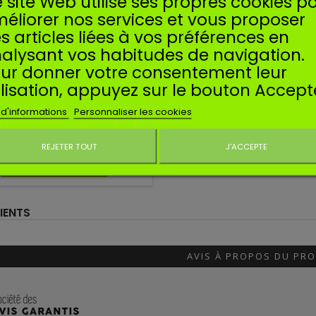
 site Web utilise ses propres cookies p
éliorer nos services et vous proposer
s articles liées à vos préférences en
Référence
SRB-71
alysant vos habitudes de navigation.
ufacturer:
SOSMEMBRANES
ur donner votre consentement leur
EMBRANES RB-71 POUR ZAMA
ilisation, appuyez sur le bouton Accept
 d'informations
Personnaliser les cookies
branes RB-71 RB71 de réfection
pour carburateur ZAMA.
8,49 €
REJETER TOUT
J'ACCEPTE
Ne plus affiche
Ajouter au panier
IENTS
AVIS À PROPOS DU PRO