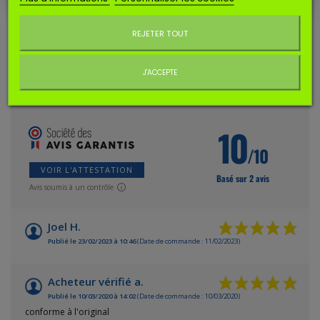
Correspond à la référence 501806803 / 5018068-03.
Ne plus afficher ce message
REJETER TOUT
AVIS CLIENTS
J'ACCEPTE
AVIS À PROPOS DU PRODUIT
10
/10
VOIR L'ATTESTATION
Basé sur 2 avis
Avis soumis à un contrôle
Joel H.
Publié le 23/02/2023 à 10:46
(Date de commande : 11/02/2023)
Acheteur vérifié a.
Publié le 10/03/2020 à 14:02
(Date de commande : 10/03/2020)
conforme à l'original