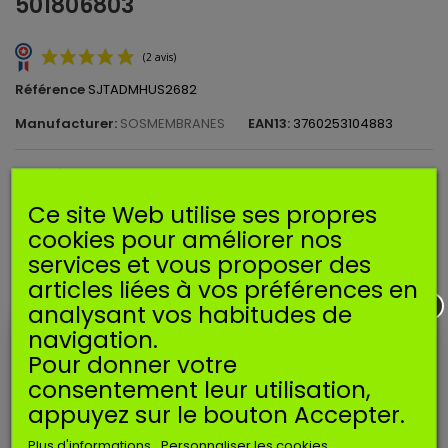
501806803
Référence
SJTADMHUS2682
Manufacturer:
SOSMEMBRANES
EAN13:
3760253104883
Joint d'admission pour machines HUSQVARNA
Ce site Web utilise ses propres
Imprimer
(2 avis)
cookies pour améliorer nos
services et vous proposer des
articles liées à vos préférences en
1,90 €
TTC
analysant vos habitudes de
navigation.
Ajouter au panier
Quantité
Pour donner votre
EN SAVOIR PLUS
consentement leur utilisation,
appuyez sur le bouton Accepter.
Joint d'admission pour machines HUSQVARNA
Plus d'informations
Personnaliser les cookies