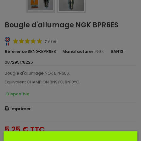
Bougie d'allumage NGK BPR6ES
Référence
SBNGKBPR6ES
Manufacturer:
NGK
EAN13:
087295178225
Bougie d'allumage NGK BPR6ES.
Equivalent CHAMPION RN9YC, RN10YC.
Disponible
(18 avis)
Imprimer
5,25 €
TTC