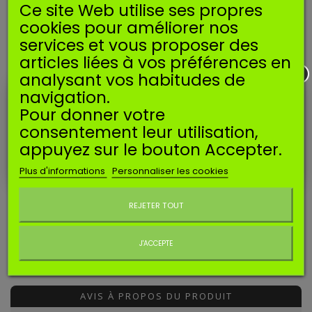
Ajouter au panier
Ce site Web utilise ses propres
Quantité
cookies pour améliorer nos
EN SAVOIR PLUS
services et vous proposer des
articles liées à vos préférences en
Clef à bougie :
21 mm
analysant vos habitudes de
Filetage :
14 x 1,25 mm
navigation.
Pour donner votre
Longueur de filetage :
19 mm
consentement leur utilisation,
Longueur totale :
80,3 mm
appuyez sur le bouton Accepter.
Equivalences* :
Plus d'informations
Personnaliser les cookies
CHAMPION
:
RN9YC, RN10YC
.
Ne plus afficher ce message
BOSCH
: WR6DC, WR7DC.
REJETER TOUT
*Données indicatives et non exhaustives.
J'ACCEPTE
AVIS CLIENTS
AVIS À PROPOS DU PRODUIT