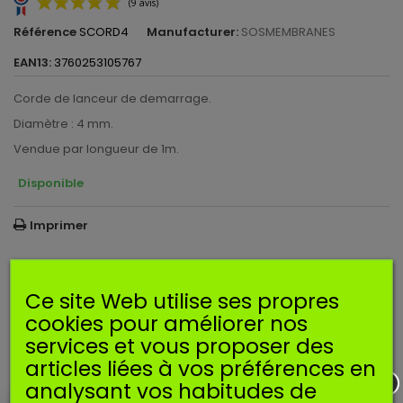
Référence
SCORD4
Manufacturer:
SOSMEMBRANES
EAN13:
3760253105767
Corde de lanceur de demarrage.
Diamètre : 4 mm.
(9 avis)
Vendue par longueur de 1m.
Disponible
Imprimer
1,99 €
TTC
Ce site Web utilise ses propres
cookies pour améliorer nos
Ajouter au panier
Quantité
services et vous proposer des
articles liées à vos préférences en
EN SAVOIR PLUS
analysant vos habitudes de