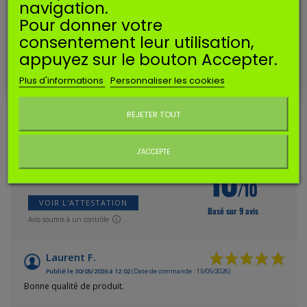
1m
navigation.
Vendue par longueur de
Pour donner votre
consentement leur utilisation,
4 mm
Diamètre :
appuyez sur le bouton Accepter.
Plus d'informations
Personnaliser les cookies
AVIS CLIENTS
Ne plus afficher ce message
REJETER TOUT
AVIS À PROPOS DU PRODUIT
J'ACCEPTE
10
/10
VOIR L'ATTESTATION
Basé sur 9 avis
Avis soumis à un contrôle
Laurent F.
Publié le 30/05/2026 à 12:02
(Date de commande : 15/05/2026)
Bonne qualité de produit.