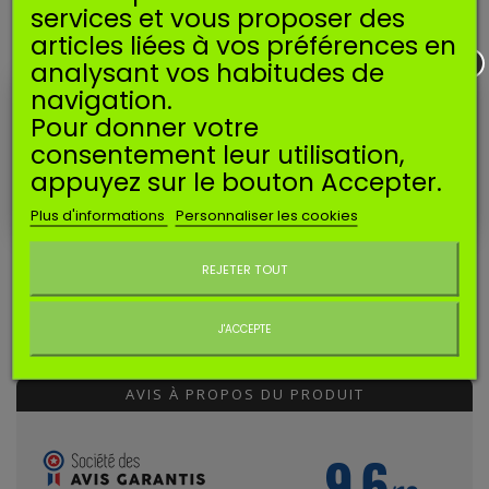
Diamètre admission : 20mm
services et vous proposer des
Entraxe fixation : 35mm
articles liées à vos préférences en
Epaisseur : 1,2mm
analysant vos habitudes de
navigation.
Pour donner votre
Ce joint est utilisé sur les moteurs suivants* :
consentement leur utilisation,
appuyez sur le bouton Accepter.
BRIGGS & STRATTON
: 3-5HP, 5HP Horizontal, séries 60000 et
80000.
Plus d'informations
Personnaliser les cookies
Ne plus afficher ce message
*Données indicatives et non exhaustives.
REJETER TOUT
AVIS CLIENTS
J'ACCEPTE
AVIS À PROPOS DU PRODUIT
9.6