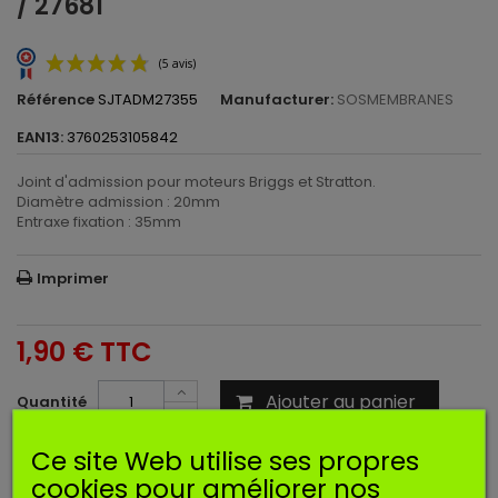
/ 27681
Référence
SJTADM27355
Manufacturer:
SOSMEMBRANES
EAN13:
3760253105842
Joint d'admission pour moteurs Briggs et Stratton.
Diamètre admission : 20mm
Entraxe fixation : 35mm
(5 avis)
Imprimer
1,90 €
TTC
Ajouter au panier
Quantité
EN SAVOIR PLUS
Ce site Web utilise ses propres
cookies pour améliorer nos