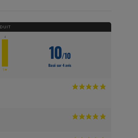
DUIT
4
10
/10
Basé sur 4 avis
★
5★