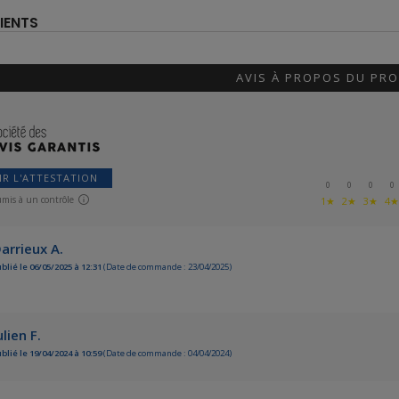
IENTS
AVIS À PROPOS DU PRO
IR L'ATTESTATION
0
0
0
0
umis à un contrôle
1★
2★
3★
4
arrieux A.
blié le 06/05/2025 à 12:31
(Date de commande : 23/04/2025)
ulien F.
blié le 19/04/2024 à 10:59
(Date de commande : 04/04/2024)