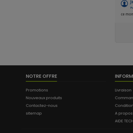
J
Pu
ce mont
NOTRE OFFRE
INFORM
Promotions
Livraison
Nouveaux produits
Commande
Contactez-nous
Conditio
sitemap
A propos
AIDE TEC