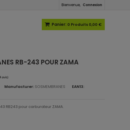
Bienvenue,
Connexion
Panier:
0
Produits
0,00 €
ANES RB-243 POUR ZAMA
Manufacturer:
SOSMEMBRANES
EAN13:
(4 avis)
43 RB243 pour carburateur ZAMA.