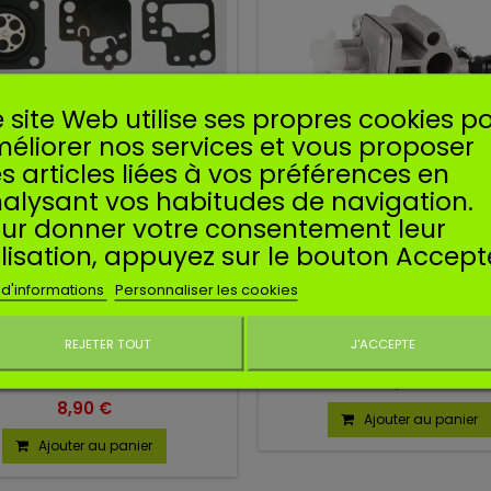
 site Web utilise ses propres cookies p
éliorer nos services et vous proposer
s articles liées à vos préférences en
alysant vos habitudes de navigation.
ur donner votre consentement leur
Référence
SGND-146
Référence
SCARBSTL42
ilisation, appuyez sur le bouton Accept
ufacturer:
SOSMEMBRANES
Manufacturer:
SOSMEMBR
 d'informations
Personnaliser les cookies
 MEMBRANES GND-146 POUR
CARBURATEUR COMPATIBLE
ZAMA
HS46 HS56
Carburateur compatible pour 
REJETER TOUT
J'ACCEPTE
haies STIHL HS46, HS56
Ne plus affiche
t membranes GND-146 pour
21,90 €
carburateur ZAMA.
8,90 €
Ajouter au panier
Ajouter au panier