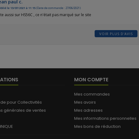
ean paul c.
blié le 13/07/2021 à 11:15
(Date de commande : 27/06/2021)
e aussi sur HS56C , ce n'était pas marqué sur le site
VOIR PLUS D'AVIS
ATIONS
MON COMPTE
Mes commandes
 pour Collectivités
Mes avoirs
ns générales de ventes
Mes adresses
Mes informations personnelles
HNIQUE
Mes bons de réduction