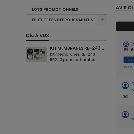
AVIS CL
LOTS PROMOTIONNELS
FIL ET TETES DEBROUSSAILLEUSE
DÉJÀ VUS
KIT MEMBRANES RB-243...
Kit membranes RB-243
RB243 pour carburateur...
VO
Avis so
D
Pu
Ras
J
Pu