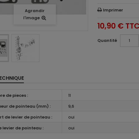
Imprimer
Agrandir
l'image
10,90 €
TT
Quantité
TECHNIQUE
e de pieces :
11
eur de pointeau (mm) :
9,6
rt de levier de pointeau :
oui
 levier de pointeau :
oui