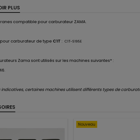
OIR PLUS
ranes compatible pour carburateur ZAMA.
 pour carburateur de type
C1T
:
C1T-S195E
urateurs
Zama
sont utilisés
sur les machines suivantes* :
46.
indicatives, certaines machines utilisent différents types de carburat
OIRES
Nouveau