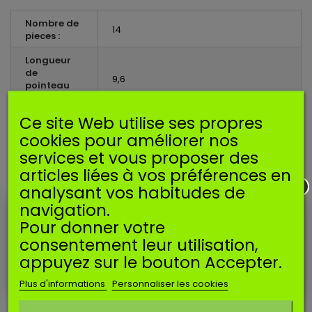
Nombre de
14
pieces :
Longueur
de
9,6
pointeau
(mm) :
Ce site Web utilise ses propres
Ressort de
levier de
non
cookies pour améliorer nos
pointeau :
services et vous proposer des
articles liées à vos préférences en
Axe de
levier de
oui
analysant vos habitudes de
pointeau :
navigation.
Pour donner votre
EN SAVOIR PLUS
consentement leur utilisation,
appuyez sur le bouton Accepter.
Kit complet de réfection pour carburateur WALBRO.
Plus d'informations
Personnaliser les cookies
Ne plus afficher ce message