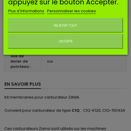
appuyez sur le bouton Accepter.
Longueur
Plus d'informations
Personnaliser les cookies
de
Ne plus afficher ce message
9,6
pointeau
(mm) :
REJETER TOUT
Ressort de
levier de
oui
J'ACCEPTE
pointeau :
Axe de
levier de
oui
pointeau :
EN SAVOIR PLUS
Kit membranes pour carburateur ZAMA.
Convient pour carburateur de type
C1Q
: C1Q-K120, C1Q-110143A
Ces
carburateurs
Zama
sont utilisés
sur les machines