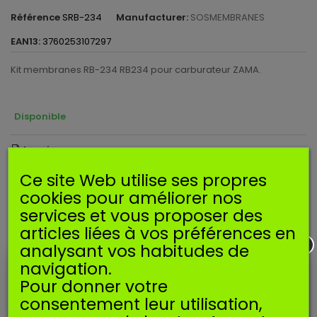
Référence
SRB-234
Manufacturer:
SOSMEMBRANES
EAN13:
3760253107297
Kit membranes RB-234 RB234 pour carburateur ZAMA.
Disponible
Imprimer
Ce site Web utilise ses propres
9,49 €
TTC
cookies pour améliorer nos
services et vous proposer des
Ajouter au panier
Quantité
articles liées à vos préférences en
analysant vos habitudes de
FICHE TECHNIQUE
navigation.
Pour donner votre
consentement leur utilisation,
Nombre de
10
pieces :