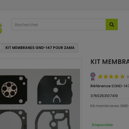
KIT MEMBRANES GND-147 POUR ZAMA
KIT MEMBR
Référence
SGND-14
3760253107419
Kit membranes GND-
Disponible