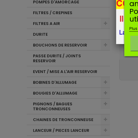
an
POMPES D'AMORCAGE
Po
FILTRES / CREPINES
T
ut
Pu
FILTRES A AIR
Plus
DURITE
A
Pu
BOUCHONS DE RESERVOIR
Livrais
PASSE DURITE / JOINTS
RESERVOIR
EVENT / MISE A L'AIR RESERVOIR
BOBINES D'ALLUMAGE
BOUGIES D'ALLUMAGE
PIGNONS / BAGUES
TRONCONNEUSES
CHAINES DE TRONCONNEUSE
LANCEUR / PIECES LANCEUR