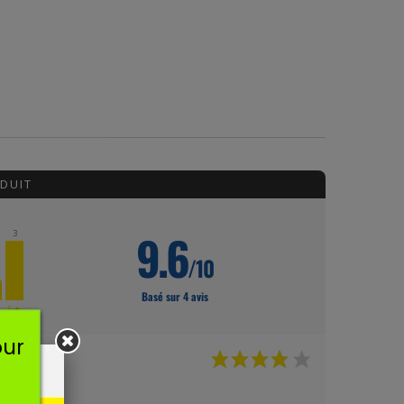
DUIT
9.6
3
/10
Basé sur 4 avis
★
5★
our