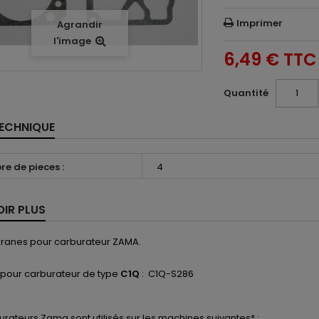
Imprimer
Agrandir
l'image
6,49 €
TTC
Quantité
TECHNIQUE
e de pieces :
4
OIR PLUS
ranes pour carburateur ZAMA.
 pour carburateur de type
C1Q
: C1Q-S286
urateurs
Zama
sont utilisés
sur les machines suivantes* :