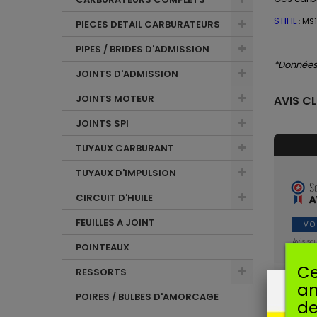
STIHL
: MS
PIECES DETAIL CARBURATEURS
PIPES / BRIDES D'ADMISSION
*Données 
JOINTS D'ADMISSION
JOINTS MOTEUR
AVIS CL
JOINTS SPI
TUYAUX CARBURANT
TUYAUX D'IMPULSION
CIRCUIT D'HUILE
FEUILLES A JOINT
VO
Avis so
POINTEAUX
Ce
RESSORTS
P
am
Pu
POIRES / BULBES D'AMORCAGE
de
Bien, 