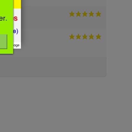
er.
r ce message