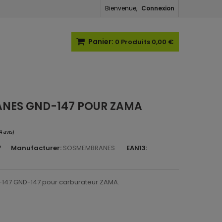
Bienvenue,
Connexion
Panier:
0
Produits
0,00 €
ANES GND-147 POUR ZAMA
7
Manufacturer:
SOSMEMBRANES
EAN13:
(4 avis)
147 GND-147 pour carburateur ZAMA.