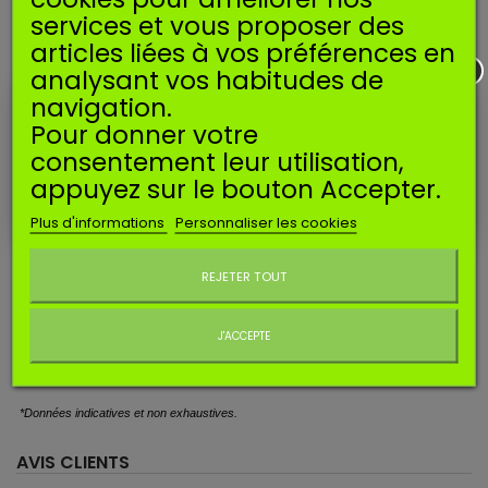
services et vous proposer des
26,90 €
TTC
articles liées à vos préférences en
analysant vos habitudes de
Ajouter au panier
Quantité
navigation.
Pour donner votre
EN SAVOIR PLUS
consentement leur utilisation,
appuyez sur le bouton Accepter.
Plus d'informations
Personnaliser les cookies
Diamètre d'admission : 12,7 mm
Ne plus afficher ce message
Entraxe de fixation : 31mm
REJETER TOUT
Longueur totale du levier de starter : 28,6 mm
J'ACCEPTE
Ce
carburateur est
utilisé
sur les machines suivantes* :
HOMELITE / RYOBI
: debroussailleuses 30cc
*Données indicatives et non exhaustives.
AVIS CLIENTS