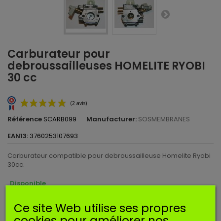
Carburateur pour
debroussailleuses HOMELITE RYOBI
30 cc
Référence
SCARB099
Manufacturer:
SOSMEMBRANES
EAN13:
3760253107693
Carburateur compatible pour debroussailleuse Homelite Ryobi
30cc.
Disponible
(2 avis)
Ce site Web utilise ses propres
Imprimer
cookies pour améliorer nos