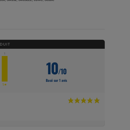
DUIT
1
10
/10
Basé sur 1 avis
★
5★