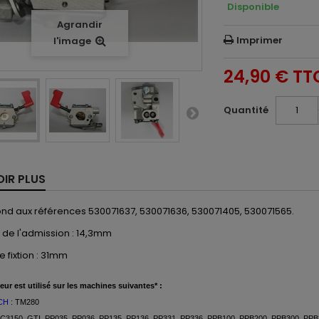
Disponible
Agrandir
Imprimer
l'image
24,90 €
TT
Quantité
OIR PLUS
nd aux références 530071637, 530071636, 530071405, 530071565.
 de l'admission : 14,3mm
e fixtion : 31mm
eur est
utilisé
sur les machines suivantes* :
CH
: TM280
BC3150, GTI,
PP035, PP036, PP135, PP136, PP331, PP336, PPB100, PPB200, PPB300, P