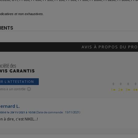
dicatives et non exhaustives.
IENTS
AVIS À PROPOS DU PRO
IR L'ATTESTATION
0
0
0
0
umis à un contrôle
1★
2★
3★
4
ernard L.
blié le 29/11/2021 à 10:58
(Date de commande : 15/11/2021)
n à dire, c'est NIKEL...!