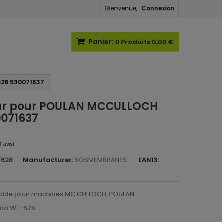
Bienvenue,
Connexion
Panier:
0
Produits
0,00 €
28 530071637
ur pour POULAN MCCULLOCH
071637
T628
Manufacturer:
SOSMEMBRANES
EAN13:
(1 avis)
ible pour machines MC CULLOCH, POULAN.
bro WT-628.