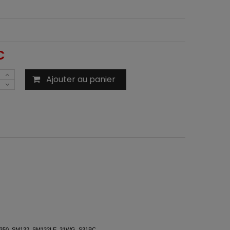
C
Ajouter au panier
PB350, SM132, SM132LE, 31WG, S31BC