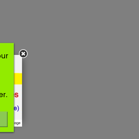
our
er.
r ce message