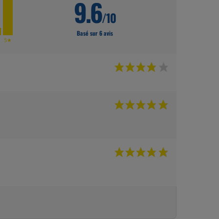
9.6
/10
Basé sur 6 avis
★
5★