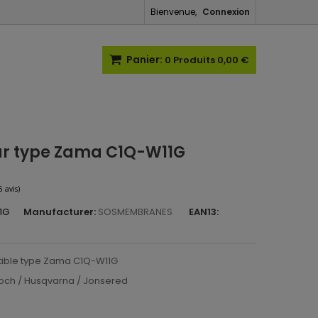
Bienvenue,
Connexion
Panier:
0
Produits
0,00 €
r type Zama C1Q-W11G
1G
Manufacturer:
SOSMEMBRANES
EAN13:
(6 avis)
ible type Zama C1Q-W11G
loch / Husqvarna / Jonsered