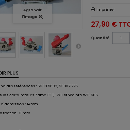
Imprimer
Agrandir
l'image
27,90 €
TT
Quantité
OIR PLUS
d aux références : 530071632, 530071775.
 les carburateurs Zama C1Q-W11 et Walbro WT-606.
 d'admission : 14mm
e fixation : 31mm