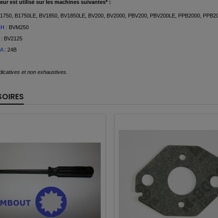
eur est
utilisé
sur les machines suivantes* :
1750, B1750LE, BV1850, BV1850LE, BV200, BV2000, PBV200, PBV200LE, PPB2000, PPB
H :
BVM250
: BV2125
A
: 24B
icatives et non exhaustives.
OIRES