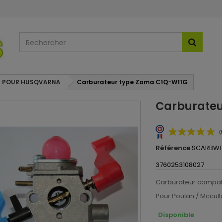
 POUR HUSQVARNA
Carburateur type Zama C1Q-W11G
Carburateu
Référence
SCARBW1
3760253108027
Carburateur compat
Pour Poulan / Mccul
Disponible