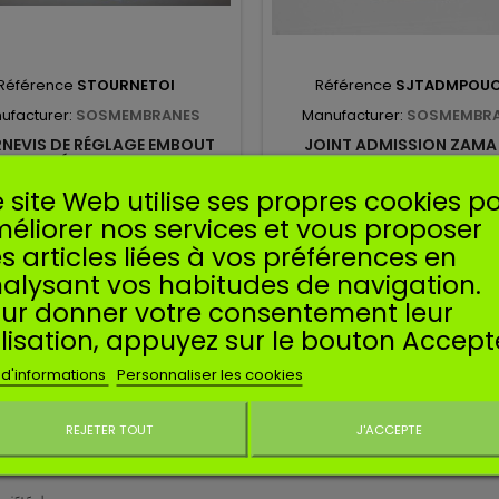
Référence
STOURNETOI
Référence
SJTADMPOUC
ufacturer:
SOSMEMBRANES
Manufacturer:
SOSMEMBR
NEVIS DE RÉGLAGE EMBOUT
JOINT ADMISSION ZAMA
ÉTOILE
POULAN
 site Web utilise ses propres cookies p
vis de réglage de vis L et H de
Joint d'admission pour carb
éliorer nos services et vous proposer
teur. Embout en forme d'etoile.
Zama.
s articles liées à vos préférences en
7,95 €
1,90 €
alysant vos habitudes de navigation.
Ajouter au panier
Ajouter au panier
ur donner votre consentement leur
ilisation, appuyez sur le bouton Accept
IENTS
 d'informations
Personnaliser les cookies
REJETER TOUT
J'ACCEPTE
AVIS À PROPOS DU PRO
Ne plus affiche