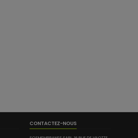
34 avis)
CONTACTEZ-NOUS
SOSMEMBRANES SARL, 16 RUE DE VILOTTE