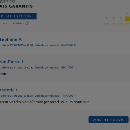
1
IR L'ATTESTATION
0
0
0
umis à un contrôle
1★
2★
3★
4
téphane P.
blié le 13/10/2023 à 18:59
(Date de commande : 02/10/2023)
ean-Pierre L.
blié le 12/11/2021 à 12:40
(Date de commande : 05/11/2021)
hoix
rederic r.
blié le 21/10/2021 à 16:37
(Date de commande : 17/10/2021)
ateur Va très bien sûr mon jonsered BV 2125 souffleur
VOIR PLUS D'AVIS