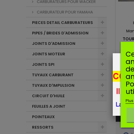
CARBURATEURS POUR WACKER
CARBURATEUR POUR YAMAHA
PIECES DETAIL CARBURATEURS
Man
PIPES / BRIDES D'ADMISSION
TOUR
JOINTS D'ADMISSION
Ce
JOINTS MOTEUR
Tourne
am
carbura
JOINTS SPI
de
an
TUYAUX CARBURANT
Po
TUYAUX D'IMPULSION
ut
CIRCUIT D'HUILE
AVIS CL
Plus
FEUILLES A JOINT
POINTEAUX
RESSORTS