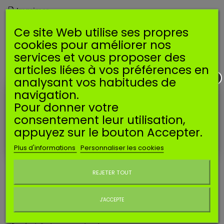
Imprimer
Ce site Web utilise ses propres
18,90 €
TTC
cookies pour améliorer nos
services et vous proposer des
Ajouter au panier
Quantité
articles liées à vos préférences en
analysant vos habitudes de
EN SAVOIR PLUS
navigation.
Pour donner votre
Correspond aux références A021000230, A021000231,
consentement leur utilisation,
A021000232, A021000761
appuyez sur le bouton Accepter.
Plus d'informations
Personnaliser les cookies
Entraxe de fixtion : 31mm
Ne plus afficher ce message
REJETER TOUT
Ce
carburateur est
utilisé
sur les machines suivantes* :
ECHO
: CS-300, CS-301, CS-305, CS-306, CS-340, CS-341, CS-345, CS-346, CS-
J'ACCEPTE
3000