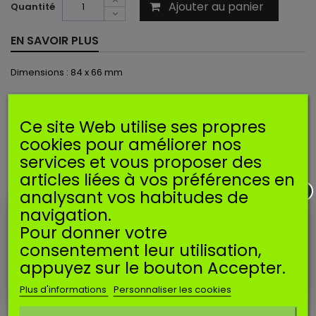
Ajouter au panier
Quantité
EN SAVOIR PLUS
Dimensions : 84 x 66 mm
Ce
filtre est
utilisé
sur les machines suivantes* :
Ce site Web utilise ses propres
DOLMAR
: 109, 110i, 111, 115, 115i, PS-43, PS-52, PS-540.
cookies pour améliorer nos
MAKITA
: DCS430, DCS-520I, DCS-6800i
services et vous proposer des
*Données indicatives et non exhaustives
articles liées à vos préférences en
ACCESSOIRES
analysant vos habitudes de
navigation.
Pour donner votre
consentement leur utilisation,
appuyez sur le bouton Accepter.
Plus d'informations
Personnaliser les cookies
Ne plus afficher ce message