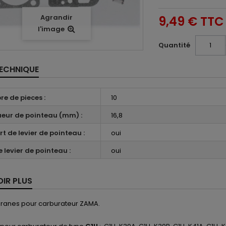
Agrandir
9,49 €
TTC
l'image
Quantité
TECHNIQUE
e de pieces :
10
eur de pointeau (mm) :
16,8
rt de levier de pointeau :
oui
 levier de pointeau :
oui
OIR PLUS
ranes pour carburateur ZAMA.