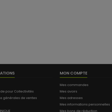
ATIONS
MON COMPTE
Mes commandes
 pour Collectivités
Mes avoirs
ns générales de ventes
Mes adresses
Mes informations personnelles
HNIQUE
Mes bons de réduction