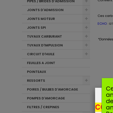
Convient
PIPES / BRIDES D'ADMISSION
JOINTS D'ADMISSION
Ces
carb
JOINTS MOTEUR
ECHO
: G
JOINTS SPI
TUYAUX CARBURANT
*Données 
TUYAUX D'IMPULSION
CIRCUIT D'HUILE
FEUILLES A JOINT
POINTEAUX
RESSORTS
Ce
POIRES / BULBES D'AMORCAGE
am
POMPES D'AMORCAGE
de
an
FILTRES / CREPINES