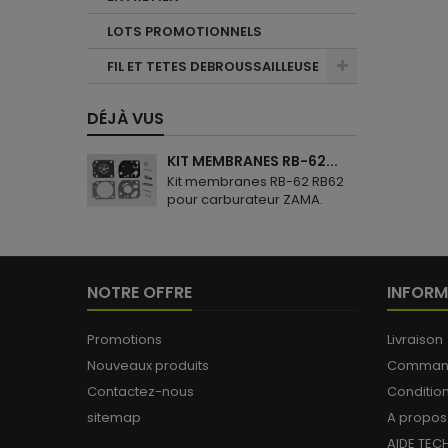
LOTS PROMOTIONNELS
FIL ET TETES DEBROUSSAILLEUSE
DÉJÀ VUS
KIT MEMBRANES RB-62...
Kit membranes RB-62 RB62
pour carburateur ZAMA.
NOTRE OFFRE
INFORM
Promotions
Livraison
Nouveaux produits
Commande
Contactez-nous
Conditio
sitemap
A propos
AIDE TEC