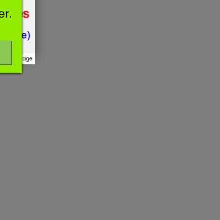
er.
r ce message