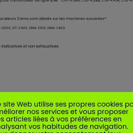
 pour carburateur de type
C1U
: C1U-K39A, C1U-K39B, C1U-K41A, C1U-K
urateurs
Zama
sont utilisés
sur les machines suivantes* :
T-2000, GT-2400, SRM-2100, SRM-2400
indicatives et non exhaustives.
 site Web utilise ses propres cookies p
éliorer nos services et vous proposer
s articles liées à vos préférences en
alysant vos habitudes de navigation.