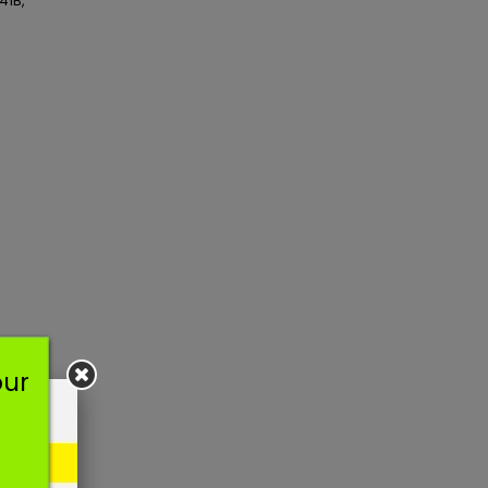
41B,
our