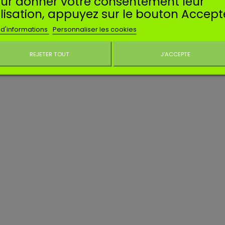
ur donner votre consentement leur
ilisation, appuyez sur le bouton Accept
 d'informations
Personnaliser les cookies
REJETER TOUT
J'ACCEPTE
Ne plus affiche