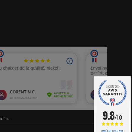
9.8
/10
rifier
.
BASÉ SUR 11016 AVIS