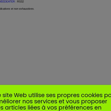
WEEDEATER
: RS32
icatives et non exhaustives.
 site Web utilise ses propres cookies p
éliorer nos services et vous proposer
s articles liées à vos préférences en