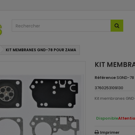
KIT MEMBRANES GND-78 POUR ZAMA
KIT MEMBR
Référence
SGND-78
3760253109130
Kit membranes GND-
Disponible
Attentio
Imprimer