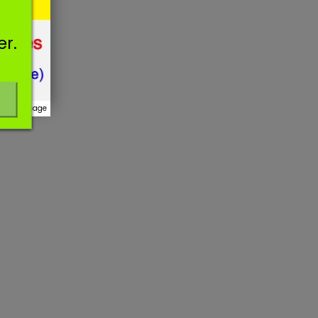
er.
r ce message