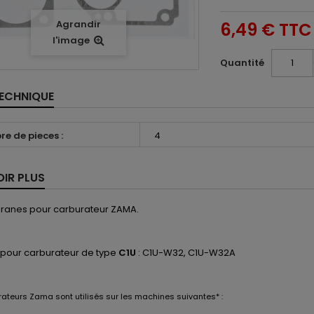
Agrandir
6,49 €
TTC
l'image
Quantité
TECHNIQUE
e de pieces :
4
OIR PLUS
ranes pour carburateur ZAMA.
 pour carburateur de type
C1U
: C1U-W32, C1U-W32A
rateurs
Zama
sont utilisés
sur les machines suivantes* :