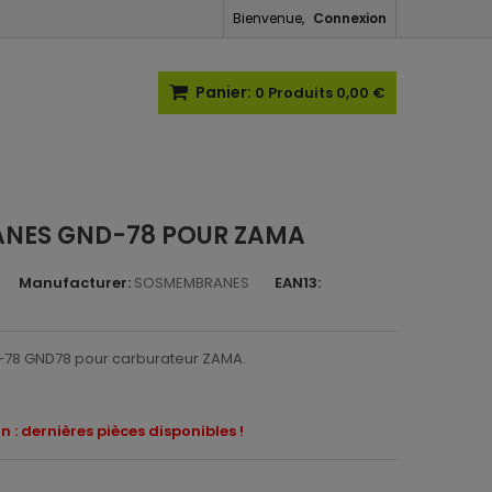
Bienvenue,
Connexion
Panier:
0
Produits
0,00 €
ANES GND-78 POUR ZAMA
Manufacturer:
SOSMEMBRANES
EAN13:
78 GND78 pour carburateur ZAMA.
n : dernières pièces disponibles !