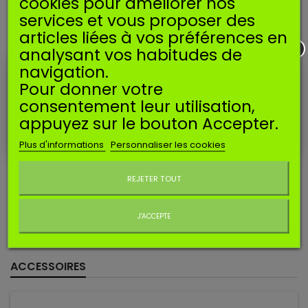
cookies pour améliorer nos
services et vous proposer des
articles liées à vos préférences en
EN SAVOIR PLUS
analysant vos habitudes de
Kit membranes pour carburateur ZAMA.
navigation.
Pour donner votre
Convient pour carburateur de type
C3
: C3-DM21, C3-DM21A,
C3-DM22, C3-DM22A, Z026-120-0613-A
consentement leur utilisation,
appuyez sur le bouton Accepter.
Correspond à référence DOLMAR 315153691.
Plus d'informations
Personnaliser les cookies
Ces
carburateurs
Zama
sont utilisés
sur les machines
Ne plus afficher ce message
suivantes* :
REJETER TOUT
DOLMAR
: PC6112
MAKITA
: EK6100
J'ACCEPTE
*Données indicatives et non exhaustives.
ACCESSOIRES