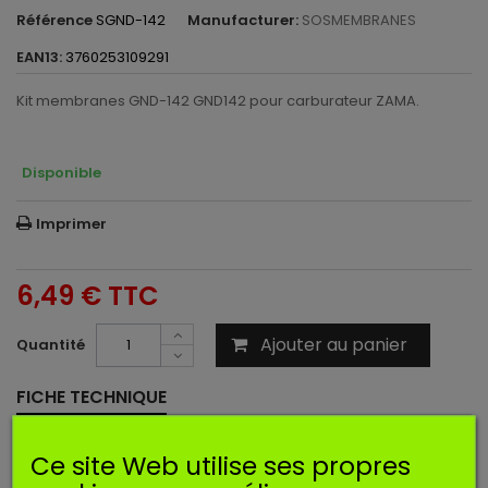
Référence
SGND-142
Manufacturer:
SOSMEMBRANES
EAN13:
3760253109291
Kit membranes GND-142 GND142 pour carburateur ZAMA.
Disponible
Imprimer
6,49 €
TTC
Ajouter au panier
Quantité
FICHE TECHNIQUE
Ce site Web utilise ses propres
Nombre de
4
pieces :