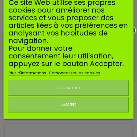
Ce site Web utilise ses propres
cookies pour améliorer nos
services et vous proposer des
articles liées à vos préférences en
analysant vos habitudes de
navigation.
Pour donner votre
Référence
SBCHARC12YC
consentement leur utilisation,
Manufacturer:
CHAMPION
appuyez sur le bouton Accepter.
BOUGIE D'ALLUMAGE CHAMPION RC12YC
Plus d'informations
Personnaliser les cookies
Ne plus afficher ce message
Bougie d'allumage CHAMPION RC12YC. Equivalent NGK
REJETER TOUT
BKR5ES.
4,55 €
J'ACCEPTE
Ajouter au panier