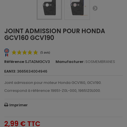
JOINT ADMISSION POUR HONDA
GCV160 GCV190
Référence
SJTADMGCV3
Manufacturer:
SOSMEMBRANES
EAN13:
3665634004946
Joint admission pour moteur Honda GCV160, GCV190.
Correspond à référence 19651-Z0L-000, 19651Z0L000.
Imprimer
(5 avis)
2,99 €
TTC