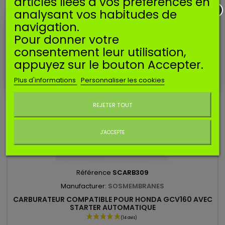
articles liées à vos préférences en
Ajouter au panier
analysant vos habitudes de
navigation.
Pour donner votre
consentement leur utilisation,
appuyez sur le bouton Accepter.
Plus d'informations
Personnaliser les cookies
Ne plus afficher ce message
REJETER TOUT
J'ACCEPTE
Référence
SCARB309
Manufacturer:
SOSMEMBRANES
CARBURATEUR COMPATIBLE POUR HONDA GCV160 AVEC
STARTER AUTOMATIQUE